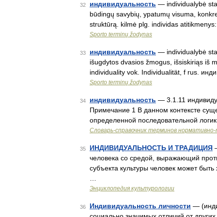
индивидуальность
— individualybė sta
32
būdingų savybių, ypatumų visuma, konkretu
struktūrą. kilmė plg. individas atitikmeny
Sporto terminų žodynas
индивидуальность
— individualybė stat
33
išugdytos dvasios žmogus, išsiskiriąs iš 
individuality vok. Individualität, f rus. 
Sporto terminų žodynas
индивидуальность
— 3.1.11 индивиду
34
Примечание 1 В данном контексте сущ
определенной последовательной логики
Словарь-справочник терминов нормативно-
ИНДИВИДУАЛЬНОСТЬ И ТРАДИЦИЯ
—
35
человека со средой, выражающий проти
субъекта культуры человек может быть 
…
Энциклопедия культурологии
Индивидуальность личности
— (инди
36
социально значимых отличий от других