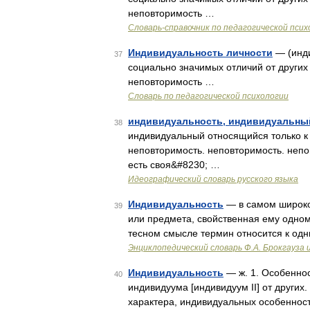
неповторимость …
Словарь-справочник по педагогической псих
Индивидуальность личности
— (инди
37
социально значимых отличий от других
неповторимость …
Словарь по педагогической психологии
индивидуальность, индивидуальны
38
индивидуальный относящийся только к 
неповторимость. неповторимость. непо
есть своя&#8230; …
Идеографический словарь русского языка
Индивидуальность
— в самом широко
39
или предмета, свойственная ему одном
тесном смысле термин относится к од
Энциклопедический словарь Ф.А. Брокгауза 
Индивидуальность
— ж. 1. Особеннос
40
индивидуума [индивидуум II] от других.
характера, индивидуальных особенност