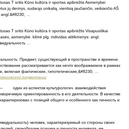
tusas T sritis Kūno kultūra ir sportas apibrėžtis Asmenybei
s jų derinys, sudarąs unikalią, vientisą jaučiančio, veikiančio AŠ
s: angl.&#8230; …
usas T sritis Kūno kultūra ir sportas apibrėžtis Visapusiškai
masės; asmenybė. kilmė plg. individas atitikmenys: angl.
индивидуальность …
альность: Предмет, существующий в пространстве и времени.
ествование рассматривается как нечто воображаемое в рамках
, включая фактические, гипотетические,&#8230; …
технической документации
 один из аспектов культурологич. взаимодействия
воречивую ориентированность в его деятельности. В качестве
характеризован с позиций общего и особенного как личность и
видуальность) человек, характеризуемый со стороны своих
 людей; своеобразие психики и личности индивида, ее