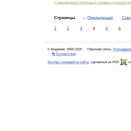
Современный толковый словарь русского я
Страницы
←
Предыдущая
Сле
1
2
3
4
5
6
© Академик, 2000-2026
Обратная связь:
Техподдерж
👣 Путешествия
Экспорт словарей на сайты
, сделанные на PHP,
Jo