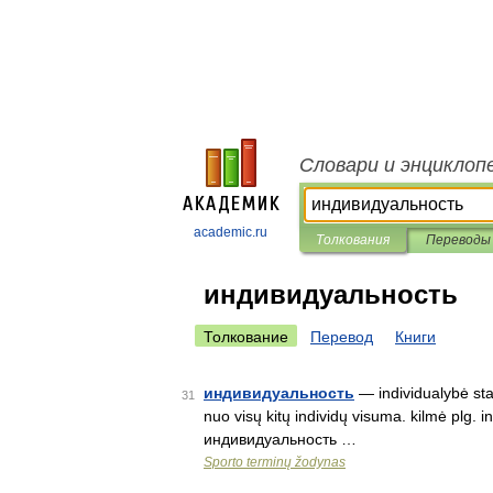
Словари и энциклоп
academic.ru
Толкования
Переводы
индивидуальность
Толкование
Перевод
Книги
индивидуальность
— individualybė stat
31
nuo visų kitų individų visuma. kilmė plg. ind
индивидуальность …
Sporto terminų žodynas