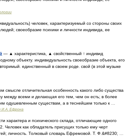
ологии
видуальность) человек, характеризуемый со стороны своих
 людей; своеобразие психики и личности индивида, ее
й
— ▲ характеристика, ▲ свойственный ↑ индивид
одному объекту. индивидуальность своеобразие объекта, его
вторимый. единственный в своем роде. свой (в этой музыке
м смысле отличительная особенность какого либо существа
у между всеми и делающая его тем, чем он есть; в более
ним одушевленным существам, а в теснейшем только к …
и И.А. Ефрона
ти характера и психического склада, отличающие одного
 2. Человек как обладатель присущих только ему черт
ей; личность. Толковый словарь Ефремовой. Т. Ф.&#8230; …