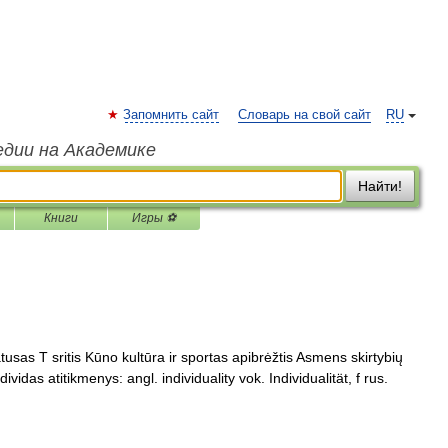
Запомнить сайт
Словарь на свой сайт
RU
едии на Академике
Найти!
Книги
Игры ⚽
usas T sritis Kūno kultūra ir sportas apibrėžtis Asmens skirtybių
ividas atitikmenys: angl. individuality vok. Individualität, f rus.