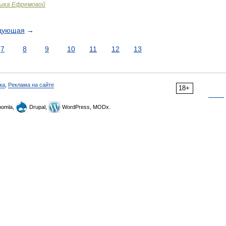
зыка Ефремовой
дующая
→
7
8
9
10
11
12
13
ка
,
Реклама на сайте
18+
omla,
Drupal,
WordPress, MODx.